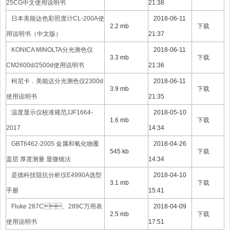
25CG中文使用说明书
21:38
日本美能达色彩照度计CL-200A使
2018-06-11
2.2 mb
下载
用说明书（中文版）
21:37
KONICA MINOLTA分光测色仪
2018-06-11
3.3 mb
下载
CM2600d/2500d使用说明书
21:36
柯尼卡．美能达分光测色仪2300d
2018-06-11
3.9 mb
下载
使用说明书
21:35
温度显示仪校准规范JJF1664-
2018-05-10
1.6 mb
下载
2017
14:34
GBT6462-2005 金属和氧化物覆
2018-04-26
545 kb
下载
盖层 厚度测量 显微镜法
14:34
是德科技阻抗分析仪E4990A选型
2018-04-10
3.1 mb
下载
手册
15:41
Fluke 287C、289C万用表
2018-04-09
2.5 mb
下载
使用说明书
17:51