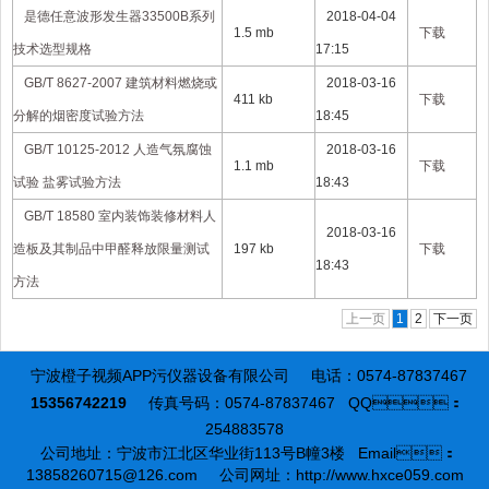
是德任意波形发生器33500B系列
2018-04-04
1.5 mb
下载
技术选型规格
17:15
GB/T 8627-2007 建筑材料燃烧或
2018-03-16
411 kb
下载
分解的烟密度试验方法
18:45
GB/T 10125-2012 人造气氛腐蚀
2018-03-16
1.1 mb
下载
试验 盐雾试验方法
18:43
GB/T 18580 室内装饰装修材料人
2018-03-16
造板及其制品中甲醛释放限量测试
197 kb
下载
18:43
方法
上一页
1
2
下一页
宁波橙子视频APP污仪器设备有限公司
电话：0574-87837467
15356742219
传真号码：0574-87837467
QQ：
254883578
公司地址：宁波市江北区华业街113号B幢3楼
Email：
13858260715@126.com
公司网址：http://www.hxce059.com